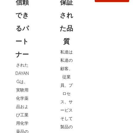
信頼
保証
っ
でき
され
と
るパ
た品
詳
ート
質
し
私達は
ナー
私達の
く
された
顧客、
DAYAN
知
従業
Gは、
員、プ
る
実験用
ロセ
化学薬
ス、サ
品およ
ービス
び工業
そして
用化学
製品の
薬品の