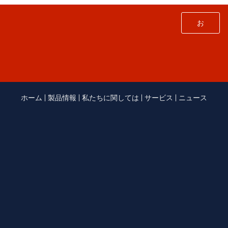
お
問
い
CPhI、NEX&ICSE中国
合
CPhI、NEX&ICSE China（2017年6月20〜22日）。私たちのチー
ホーム
|
製品情報
|
私たちに関しては
|
サービス
|
ニュース
わ
ムはあなたのために準備ができています - ブースW4Q36で私た
ちを見つけてください
せ