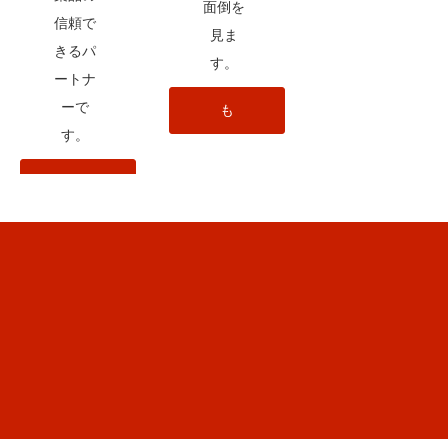
面倒を
信頼で
見ま
きるパ
す。
ートナ
ーで
も
す。
っ
も
と
っ
詳
と
し
詳
く
し
知
く
る