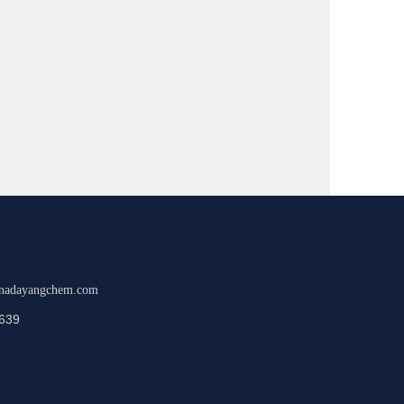
nadayangchem.com
639