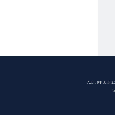
Add：9/F ,Unit 2,2
Fa